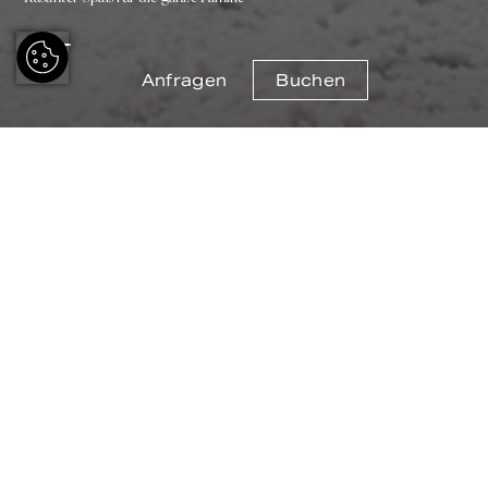
Anfragen
Buchen
Sausen durch die verschneite Bergwelt
bis hinunter ins Tal.
Mit 7,2 Kilometern Länge und über 800 m
Höhendifferenz zählt die Rodelbahn am
Gaislachkogl nicht nur zu den längsten
Rodelbahnen in Österreich, sie ist dank der
einfachen Streckenführung auch für weniger
geübte Rodler und Familien bestens geeignet.