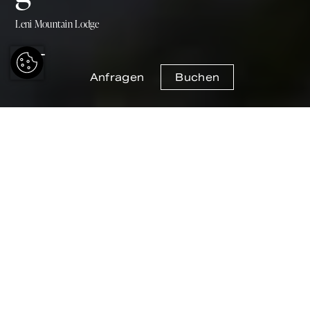
Leni Mountain Lodge
Anfragen
Buchen
Datenschutzerklärung
Umfang und Anwendbarkeit
Leni Mountain Appartements & Chalet mit Sitz in
6450 Sölden (Tirol), Österreich (Unterwaldstr. 20),
ATU 71111968, (im Folgenden „der